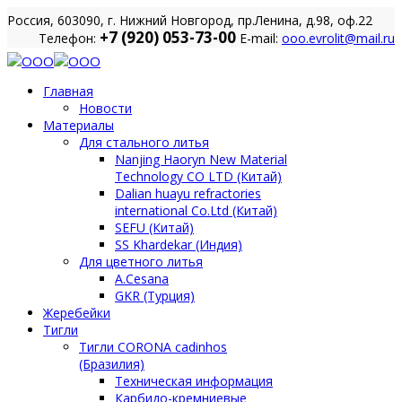
Россия, 603090, г. Нижний Новгород, пр.Ленина, д.98, оф.22
+7 (920) 053-73-00
Телефон:
E-mail:
ooo.evrolit@mail.ru
Главная
Новости
Материалы
Для стального литья
Nanjing Haoryn New Material
Technology CO LTD (Китай)
Dalian huayu refractories
international Co.Ltd (Китай)
SEFU (Китай)
SS Khardekar (Индия)
Для цветного литья
A.Cesana
GKR (Турция)
Жеребейки
Тигли
Тигли CORONA cadinhos
(Бразилия)
Техническая информация
Карбидо-кремниевые