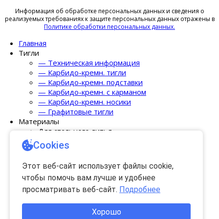
Информация об обработке персональных данных и сведения о
реализуемых требованиях к защите персональных данных отражены в
Политике обработки персональных данных.
Главная
Тигли
— Техническая информация
— Карбидо-кремн. тигли
— Карбидо-кремн. подставки
— Карбидо-кремн. с карманом
— Карбидо-кремн. носики
— Графитовые тигли
Материалы
Для стального литья
— Exoterm-IT
Cookies
— Enimetal
Для цветного литья
Этот веб-сайт использует файлы cookie,
— A.Cesana
чтобы помочь вам лучше и удобнее
— Marbo
Футеровочные
просматривать веб-сайт.
Подробнее
Жеребейки и венты
Оборудование
Хорошо
— Borga Meccanica