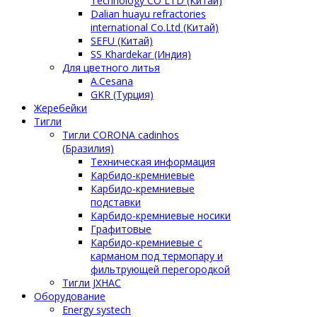
Technology CO LTD (Китай)
Dalian huayu refractories
international Co.Ltd (Китай)
SEFU (Китай)
SS Khardekar (Индия)
Для цветного литья
A.Cesana
GKR (Турция)
Жеребейки
Тигли
Тигли CORONA cadinhos
(Бразилия)
Техническая информация
Карбидо-кремниевые
Карбидо-кремниевые
подставки
Карбидо-кремниевые носики
Графитовые
Карбидо-кремниевые с
карманом под термопару и
фильтрующей перегородкой
Тигли JXHAC
Оборудование
Energy systech