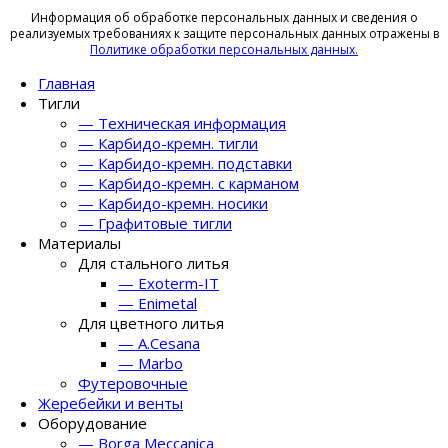
Информация об обработке персональных данных и сведения о
реализуемых требованиях к защите персональных данных отражены в
Политике обработки персональных данных.
Главная
Тигли
— Техническая информация
— Карбидо-кремн. тигли
— Карбидо-кремн. подставки
— Карбидо-кремн. с карманом
— Карбидо-кремн. носики
— Графитовые тигли
Материалы
Для стального литья
— Exoterm-IT
— Enimetal
Для цветного литья
— A.Cesana
— Marbo
Футеровочные
Жеребейки и венты
Оборудование
— Borga Meccanica